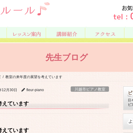
先生ブログ
室
教室の来年度の展望を考えています
川越市ピアノ教室
年12月30日
fleur-piano
考えています
考えています