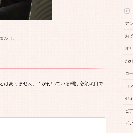
ア
お
常の生活
オ
お
コ
とはありません。
*
が付いている欄は必須項目で
コ
セ
ピ
ピ