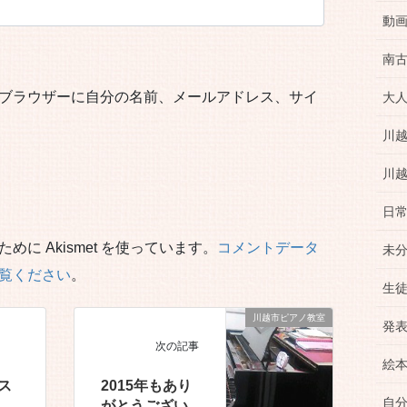
動
南
ブラウザーに自分の名前、メールアドレス、サイ
大
川
川
日
に Akismet を使っています。
コメントデータ
未
覧ください
。
生
川越市ピアノ教室
発
次の記事
絵
ッス
2015年もあり
自
がとうござい