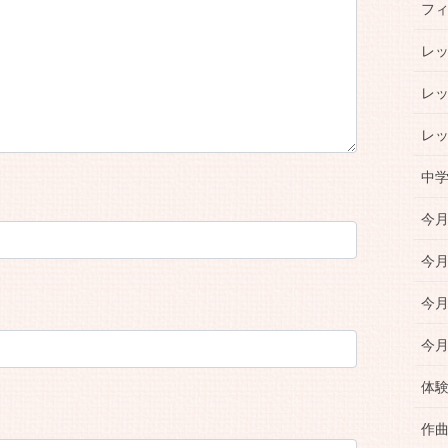
フ
レ
レ
レ
中
今月
今月
今月
今月
体
作