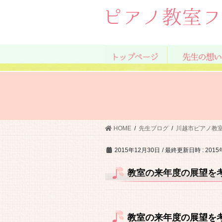
コ
ナ
ン
ビ
テ
ゲ
ン
ー
ツ
シ
へ
ョ
ス
ン
キ
に
ッ
移
プ
動
HOME
先生ブログ
川越市ピアノ教
2015年12月30日
/ 最終更新日時 :
2015
教室の来年度の展望を
教室の来年度の展望を