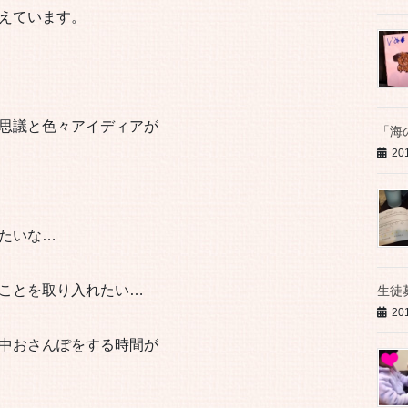
えています。
思議と色々アイディアが
「海
20
たいな…
ことを取り入れたい…
生徒
20
中おさんぽをする時間が