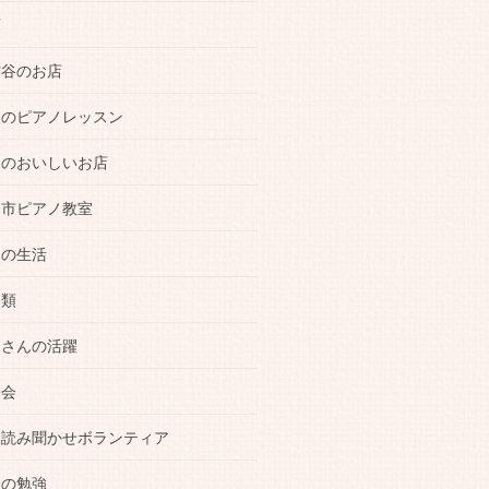
画
古谷のお店
人のピアノレッスン
越のおいしいお店
越市ピアノ教室
常の生活
分類
徒さんの活躍
表会
本読み聞かせボランティア
分の勉強