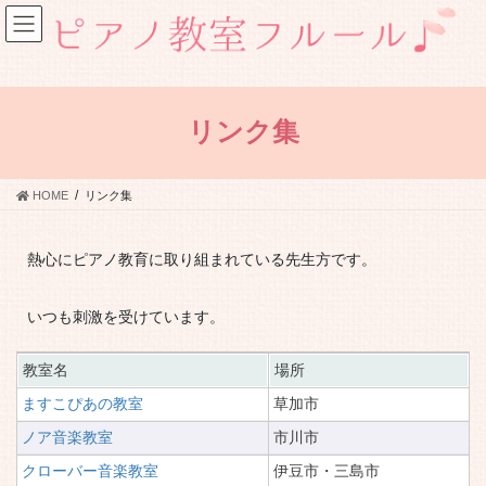
コ
ナ
ン
ビ
テ
ゲ
ン
ー
ツ
シ
へ
ョ
リンク集
ス
ン
キ
に
ッ
移
HOME
リンク集
プ
動
熱心にピアノ教育に取り組まれている先生方です。
いつも刺激を受けています。
教室名
場所
ますこぴあの教室
草加市
ノア音楽教室
市川市
クローバー音楽教室
伊豆市・三島市