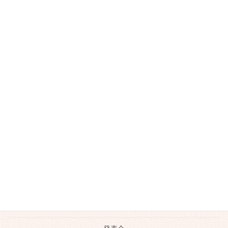
体験レッスン
作曲のレッスン
動画
南古谷のお店
大人のピアノレッスン
川越のおいしいお店
川越市ピアノ教室
日常の生活
未分類
生徒さんの活躍