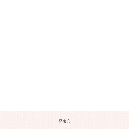
体験レッスン
作曲のレッスン
動画
南古谷のお店
大人のピアノレッスン
川越のおいしいお店
川越市ピアノ教室
日常の生活
未分類
生徒さんの活躍
発表会