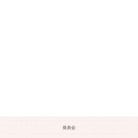
作曲のレッスン
動画
南古谷のお店
大人のピアノレッスン
川越のおいしいお店
川越市ピアノ教室
日常の生活
未分類
生徒さんの活躍
発表会